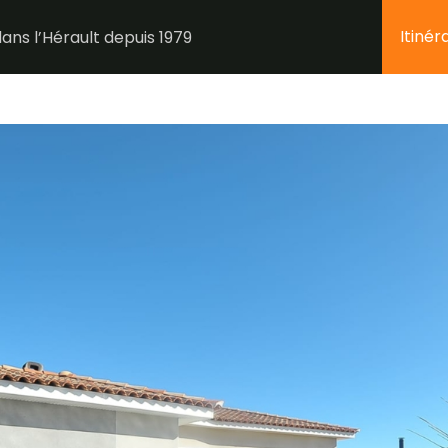
Itinér
ans l’Hérault depuis 1979