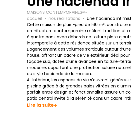
Une hacienda i
MAISONS CONTEMPORAINES
accueil
nos réalisations
Une hacienda intimis
Cette maison de plain-pied de 160 m², construite e
architecture contemporaine mêlant tradition et mod
à quatre pans avec débords de toiture plate ajou
intemporelle à cette résidence située sur un terra
L’agencement des volumes s’articule autour d’une 
house, offrant un cadre de vie extérieur idéal pour 
façade sud, dotée d’une avancée en toiture-terr
moderne, apportant une protection solaire naturel
au style hacienda de la maison.
À l’intérieur, les espaces de vie s’ouvrent généreus
piscine grâce à de grandes baies vitrées en alumini
parfait entre design et fonctionnalité assure un co
patio central invite à la sérénité dans un cadre inti
Lire la suite