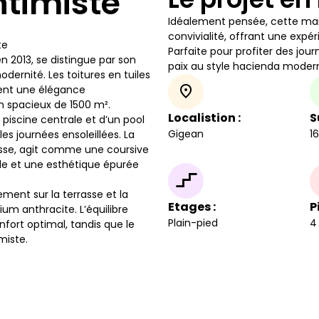
ntimiste
Idéalement pensée, cette mai
convivialité, offrant une exp
te
Parfaite pour profiter des jour
n 2013, se distingue par son
paix au style hacienda modern
ernité. Les toitures en tuiles
tent une élégance
in spacieux de 1500 m².
Localistion :
S
piscine centrale et d’un pool
Gigean
1
les journées ensoleillées. La
asse, agit comme une coursive
le et une esthétique épurée
ement sur la terrasse et la
Etages :
P
um anthracite. L’équilibre
Plain-pied
4
nfort optimal, tandis que le
miste.