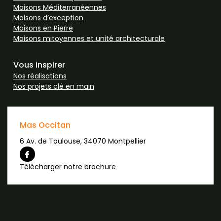
Maisons Méditerranéennes
Maisons d’exception
Maisons en Pierre
Maisons mitoyennes et unité architecturale
Vous inspirer
Nos réalisations
Nos projets clé en main
Continuer sans accepter
Mas Occitan
Salut c'est nous...
6 Av. de Toulouse, 34070 Montpellier
les Cookies !
On a attendu d'être sûrs que le contenu de
Télécharger notre brochure
ce site vous intéresse avant de vous
déranger, mais on aimerait bien vous accompagner pendant votre
visite...
C'est OK pour vous ?
Pour modifier vos préférences par la suite, cliquez sur le lien